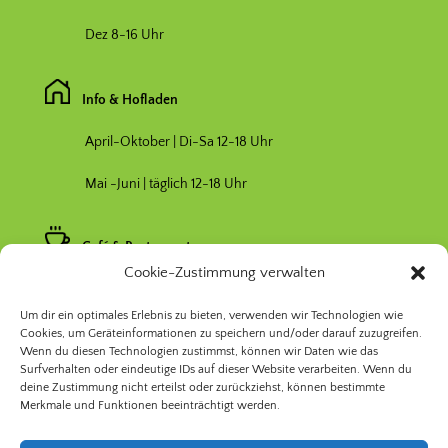
Dez 8-16 Uhr
Info & Hofladen
April-Oktober | Di-Sa 12-18 Uhr
Mai -Juni | täglich 12-18 Uhr
Café & Restaurant
Cookie-Zustimmung verwalten
Nebensaison April & Oktober 11-17 Uhr
Um dir ein optimales Erlebnis zu bieten, verwenden wir Technologien wie
Hauptsaison Mai-September 11-19 Uhr
Cookies, um Geräteinformationen zu speichern und/oder darauf zuzugreifen.
Wenn du diesen Technologien zustimmst, können wir Daten wie das
Surfverhalten oder eindeutige IDs auf dieser Website verarbeiten. Wenn du
deine Zustimmung nicht erteilst oder zurückziehst, können bestimmte
Merkmale und Funktionen beeinträchtigt werden.