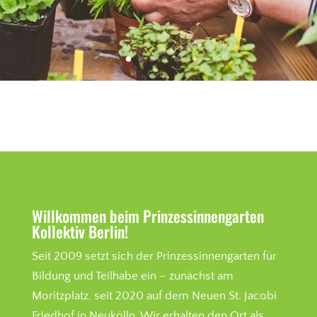
Willkommen beim Prinzessinnengarten
Kollektiv Berlin!
Seit 2009 setzt sich der Prinzessinnengarten für
Bildung und Teilhabe ein – zunächst am
Moritzplatz, seit 2020 auf dem Neuen St. Jacobi
Friedhof in Neukölln. Wir erhalten den Ort als