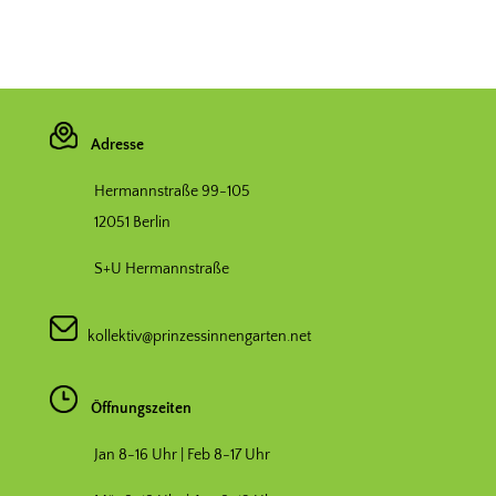
Adresse
Hermannstraße 99-105
12051 Berlin
S+U Hermannstraße
kollektiv@prinzessinnengarten.net
Öffnungszeiten
Jan 8-16 Uhr | Feb 8-17 Uhr