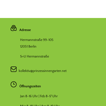
Adresse
Hermannstraße 99-105
12051 Berlin
S+U Hermannstraße
kollektiv@prinzessinnengarten.net
Öffnungszeiten
Jan 8-16 Uhr | Feb 8-17 Uhr