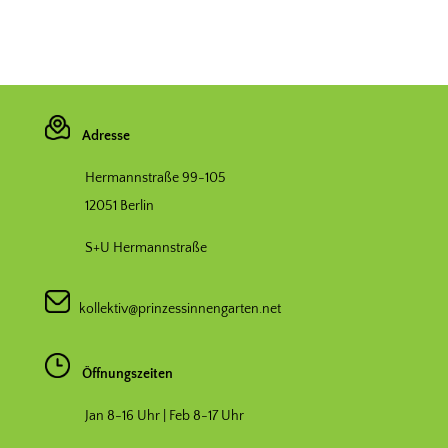
Adresse
Hermannstraße 99-105
12051 Berlin
S+U Hermannstraße
kollektiv@prinzessinnengarten.net
Öffnungszeiten
Jan 8-16 Uhr | Feb 8-17 Uhr