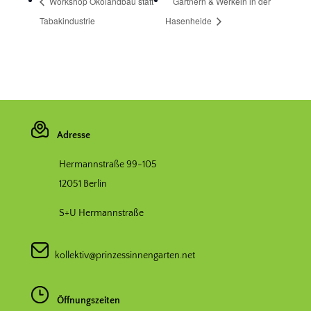
Workshop Ökolandbau statt
Gärtnern & Werkeln in der
Tabakindustrie
Hasenheide
Adresse
Hermannstraße 99-105
12051 Berlin
S+U Hermannstraße
kollektiv@prinzessinnengarten.net
Öffnungszeiten