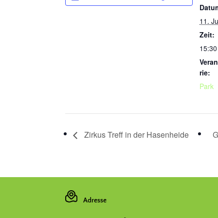
Datu
11. J
Zeit:
15:30
Veran
rie:
Park
Zirkus Treff in der Hasenheide
G
Adresse