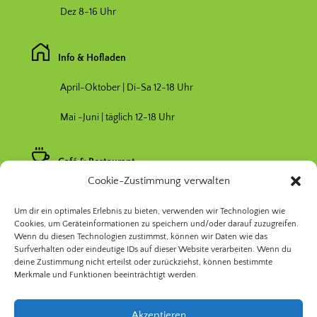
Dez 8-16 Uhr
Info & Hofladen
April-Oktober | Di-Sa 12-18 Uhr
Mai -Juni | täglich 12-18 Uhr
Café & Restaurant
Cookie-Zustimmung verwalten
Nebensaison April & Oktober 11-17 Uhr
Um dir ein optimales Erlebnis zu bieten, verwenden wir Technologien wie
Hauptsaison Mai-September 11-19 Uhr
Cookies, um Geräteinformationen zu speichern und/oder darauf zuzugreifen.
Wenn du diesen Technologien zustimmst, können wir Daten wie das
Surfverhalten oder eindeutige IDs auf dieser Website verarbeiten. Wenn du
deine Zustimmung nicht erteilst oder zurückziehst, können bestimmte
Merkmale und Funktionen beeinträchtigt werden.
Akzeptieren