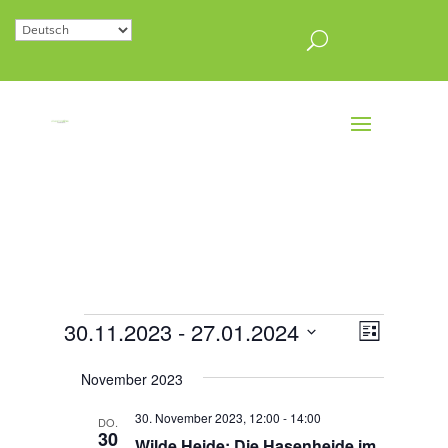
Veranstaltungen
Ansichten
Veranstal
30.11.2023
 - 
27.01.2024
Liste
Ansichten
Navigatio
Datum
Navigatio
November 2023
wählen.
30. November 2023, 12:00
-
14:00
DO.
30
Wilde Heide: Die Hasenheide im