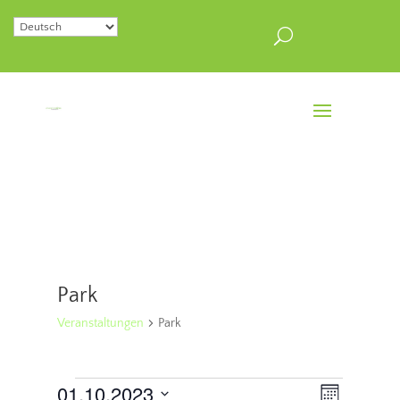
Park
Veranstaltungen
Park
Veranstaltungen
Ansichten
Veranstal
01.10.2023