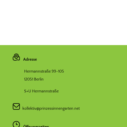
Adresse
Hermannstraße 99-105
12051 Berlin
S+U Hermannstraße
kollektiv@prinzessinnengarten.net
Öffnungszeiten