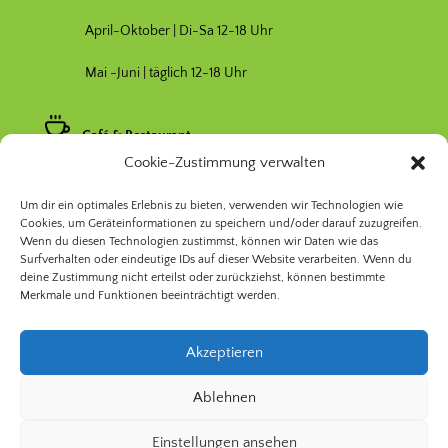
April-Oktober | Di-Sa 12-18 Uhr
Mai -Juni | täglich 12-18 Uhr
Café & Restaurant
Cookie-Zustimmung verwalten
Nebensaison April & Oktober 11-17 Uhr
Um dir ein optimales Erlebnis zu bieten, verwenden wir Technologien wie
Hauptsaison Mai-September 11-19 Uhr
Cookies, um Geräteinformationen zu speichern und/oder darauf zuzugreifen.
Wenn du diesen Technologien zustimmst, können wir Daten wie das
Surfverhalten oder eindeutige IDs auf dieser Website verarbeiten. Wenn du
deine Zustimmung nicht erteilst oder zurückziehst, können bestimmte
Merkmale und Funktionen beeinträchtigt werden.
Akzeptieren
© 2026 Prinzessinnengarten Kollektiv Berlin | Nomadisch
Ablehnen
Grün gGmbH
Einstellungen ansehen