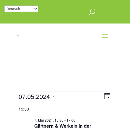
Veranstaltungen
Ansichten
Veranstal
07.05.2024
Tag
Ansichten
Navigatio
für
Datum
Navigatio
15:30
7.
wählen.
Mai
7. Mai 2024, 15:30
-
17:00
Gärtnern & Werkeln in der