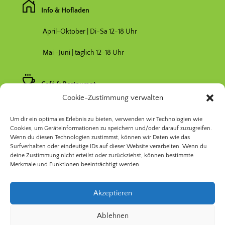
Info & Hofladen
April-Oktober | Di-Sa 12-18 Uhr
Mai -Juni | täglich 12-18 Uhr
Café & Restaurant
Cookie-Zustimmung verwalten
Nebensaison April & Oktober 11-17 Uhr
Um dir ein optimales Erlebnis zu bieten, verwenden wir Technologien wie
Hauptsaison Mai-September 11-19 Uhr
Cookies, um Geräteinformationen zu speichern und/oder darauf zuzugreifen.
Wenn du diesen Technologien zustimmst, können wir Daten wie das
Surfverhalten oder eindeutige IDs auf dieser Website verarbeiten. Wenn du
deine Zustimmung nicht erteilst oder zurückziehst, können bestimmte
Merkmale und Funktionen beeinträchtigt werden.
Akzeptieren
© 2026 Prinzessinnengarten Kollektiv Berlin | Nomadisch
Ablehnen