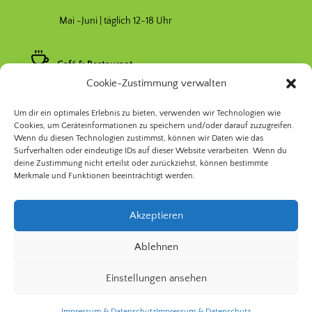
Mai -Juni | täglich 12-18 Uhr
Café & Restaurant
Cookie-Zustimmung verwalten
Nebensaison April & Oktober 11-17 Uhr
Um dir ein optimales Erlebnis zu bieten, verwenden wir Technologien wie
Hauptsaison Mai-September 11-19 Uhr
Cookies, um Geräteinformationen zu speichern und/oder darauf zuzugreifen.
Wenn du diesen Technologien zustimmst, können wir Daten wie das
Surfverhalten oder eindeutige IDs auf dieser Website verarbeiten. Wenn du
deine Zustimmung nicht erteilst oder zurückziehst, können bestimmte
Merkmale und Funktionen beeinträchtigt werden.
Akzeptieren
© 2026 Prinzessinnengarten Kollektiv Berlin | Nomadisch
Ablehnen
Grün gGmbH
Einstellungen ansehen
Impressum & Datenschutz
Impressum & Datenschutz