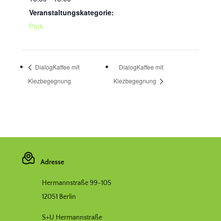
Veranstaltungskategorie:
Park
DialogKaffee mit
DialogKaffee mit
Kiezbegegnung
Kiezbegegnung
Adresse
Hermannstraße 99-105
12051 Berlin
S+U Hermannstraße