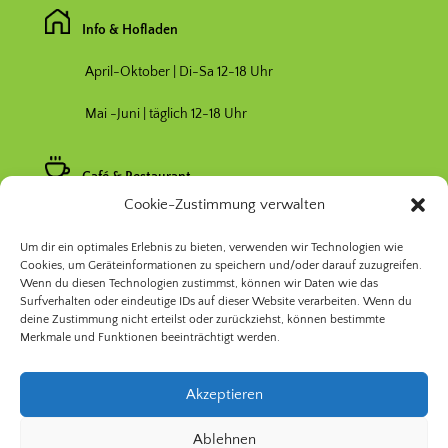
Info & Hofladen
April-Oktober | Di-Sa 12-18 Uhr
Mai -Juni | täglich 12-18 Uhr
Café & Restaurant
Cookie-Zustimmung verwalten
Nebensaison April & Oktober 11-17 Uhr
Um dir ein optimales Erlebnis zu bieten, verwenden wir Technologien wie
Hauptsaison Mai-September 11-19 Uhr
Cookies, um Geräteinformationen zu speichern und/oder darauf zuzugreifen.
Wenn du diesen Technologien zustimmst, können wir Daten wie das
Surfverhalten oder eindeutige IDs auf dieser Website verarbeiten. Wenn du
deine Zustimmung nicht erteilst oder zurückziehst, können bestimmte
Merkmale und Funktionen beeinträchtigt werden.
Akzeptieren
© 2026 Prinzessinnengarten Kollektiv Berlin | Nomadisch
Ablehnen