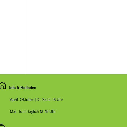
Info & Hofladen
April-Oktober | Di-Sa 12-18 Uhr
Mai -Juni | täglich 12-18 Uhr