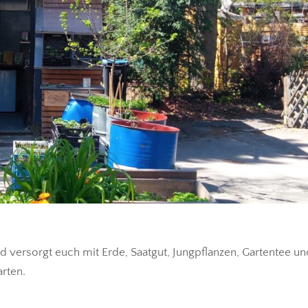
nd versorgt euch mit Erde, Saatgut, Jungpflanzen, Gartentee u
rten.