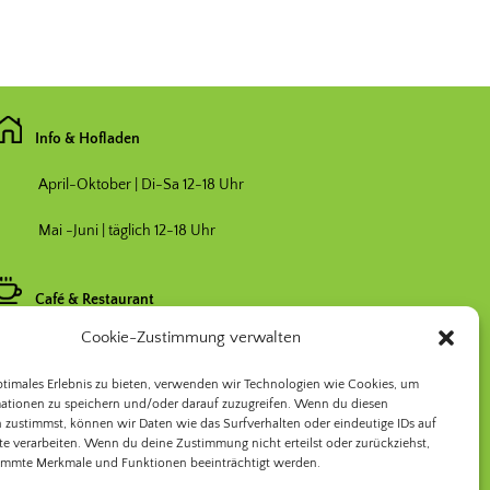
Info & Hofladen
April-Oktober | Di-Sa 12-18 Uhr
Mai -Juni | täglich 12-18 Uhr
Café & Restaurant
Cookie-Zustimmung verwalten
Nebensaison April & Oktober 11-17 Uhr
ptimales Erlebnis zu bieten, verwenden wir Technologien wie Cookies, um
Hauptsaison Mai-September 11-19 Uhr
ationen zu speichern und/oder darauf zuzugreifen. Wenn du diesen
 zustimmst, können wir Daten wie das Surfverhalten oder eindeutige IDs auf
te verarbeiten. Wenn du deine Zustimmung nicht erteilst oder zurückziehst,
immte Merkmale und Funktionen beeinträchtigt werden.