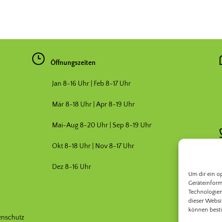
Öffnungszeiten
Jan 8-16 Uhr | Feb 8-17 Uhr
Mär 8-18 Uhr |
Apr 8-19 Uhr
Mai-Aug 8-20 Uhr | Sep 8-19 Uhr
Okt 8-18 Uhr | Nov 8-17 Uhr
Dez 8-16 Uhr
Um dir ein o
Geräteinform
Technologien
dieser Websi
können best
enschutz