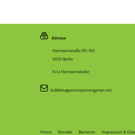
Adresse
Hermannstraße 99-105
12051 Berlin
S+U Hermannstraße
kollektiv@prinzessinnengarten.net
Home
Kontakt
Barrieren
Impressum & Dat