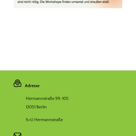
Adresse
Hermannstraße 99-105
12051 Berlin
S+U Hermannstraße