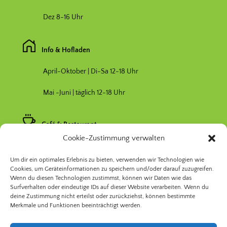
Dez 8-16 Uhr
Info & Hofladen
April-Oktober | Di-Sa 12-18 Uhr
Mai -Juni | täglich 12-18 Uhr
Café & Restaurant
Cookie-Zustimmung verwalten
Nebensaison April & Oktober 11-17 Uhr
Um dir ein optimales Erlebnis zu bieten, verwenden wir Technologien wie
Hauptsaison Mai-September 11-19 Uhr
Cookies, um Geräteinformationen zu speichern und/oder darauf zuzugreifen.
Wenn du diesen Technologien zustimmst, können wir Daten wie das
Surfverhalten oder eindeutige IDs auf dieser Website verarbeiten. Wenn du
deine Zustimmung nicht erteilst oder zurückziehst, können bestimmte
Merkmale und Funktionen beeinträchtigt werden.