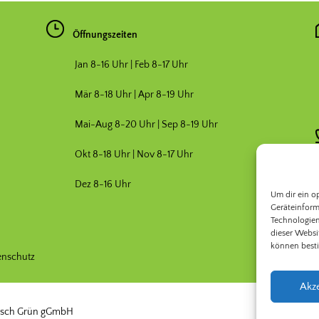
Öffnungszeiten
Jan 8-16 Uhr | Feb 8-17 Uhr
Mär 8-18 Uhr |
Apr 8-19 Uhr
Mai-Aug 8-20 Uhr | Sep 8-19 Uhr
Okt 8-18 Uhr | Nov 8-17 Uhr
Dez 8-16 Uhr
Um dir ein o
Geräteinform
Technologien
dieser Websi
können best
enschutz
Akz
adisch Grün gGmbH