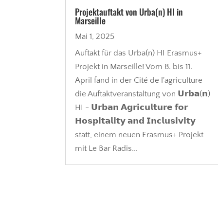
Projektauftakt von Urba(n) HI in
Marseille
Mai 1, 2025
Auftakt für das Urba(n) HI Erasmus+
Projekt in Marseille! Vom 8. bis 11.
April fand in der Cité de l'agriculture
die Auftaktveranstaltung von 𝗨𝗿𝗯𝗮(𝗻)
HI - 𝗨𝗿𝗯𝗮𝗻 𝗔𝗴𝗿𝗶𝗰𝘂𝗹𝘁𝘂𝗿𝗲 𝗳𝗼𝗿
𝗛𝗼𝘀𝗽𝗶𝘁𝗮𝗹𝗶𝘁𝘆 𝗮𝗻𝗱 𝗜𝗻𝗰𝗹𝘂𝘀𝗶𝘃𝗶𝘁𝘆
statt, einem neuen Erasmus+ Projekt
mit Le Bar Radis...