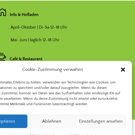
Info & Hofladen
April-Oktober | Di-Sa 12-18 Uhr
Mai -Juni | täglich 12-18 Uhr
Café & Restaurant
Cookie-Zustimmung verwalten
Nebensaison April & Oktober 11-17 Uhr
ptimales Erlebnis zu bieten, verwenden wir Technologien wie Cookies, um
Hauptsaison Mai-September 11-19 Uhr
ationen zu speichern und/oder darauf zuzugreifen. Wenn du diesen
 zustimmst, können wir Daten wie das Surfverhalten oder eindeutige IDs auf
te verarbeiten. Wenn du deine Zustimmung nicht erteilst oder zurückziehst,
immte Merkmale und Funktionen beeinträchtigt werden.
eptieren
Ablehnen
Einstellungen ansehen