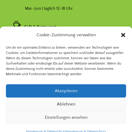
Mai -Juni | täglich 12-18 Uhr
Café & Restaurant
Cookie-Zustimmung verwalten
Nebensaison April & Oktober 11-17 Uhr
Um dir ein optimales Erlebnis zu bieten, verwenden wir Technologien wie
Hauptsaison Mai-September 11-19 Uhr
Cookies, um Geräteinformationen zu speichern und/oder darauf zuzugreifen.
Wenn du diesen Technologien zustimmst, können wir Daten wie das
Surfverhalten oder eindeutige IDs auf dieser Website verarbeiten. Wenn du
deine Zustimmung nicht erteilst oder zurückziehst, können bestimmte
Merkmale und Funktionen beeinträchtigt werden.
Akzeptieren
© 2026 Prinzessinnengarten Kollektiv Berlin | Nomadisch
Ablehnen
Grün gGmbH
Einstellungen ansehen
Impressum & Datenschutz
Impressum & Datenschutz