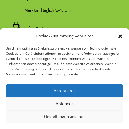
Mai -Juni | täglich 12-18 Uhr
Café & Restaurant
Cookie-Zustimmung verwalten
Nebensaison April & Oktober 11-17 Uhr
Um dir ein optimales Erlebnis zu bieten, verwenden wir Technologien wie
Hauptsaison Mai-September 11-19 Uhr
Cookies, um Geräteinformationen zu speichern und/oder darauf zuzugreifen.
Wenn du diesen Technologien zustimmst, können wir Daten wie das
Surfverhalten oder eindeutige IDs auf dieser Website verarbeiten. Wenn du
deine Zustimmung nicht erteilst oder zurückziehst, können bestimmte
Merkmale und Funktionen beeinträchtigt werden.
Akzeptieren
© 2026 Prinzessinnengarten Kollektiv Berlin | Nomadisch
Ablehnen
Grün gGmbH
Einstellungen ansehen