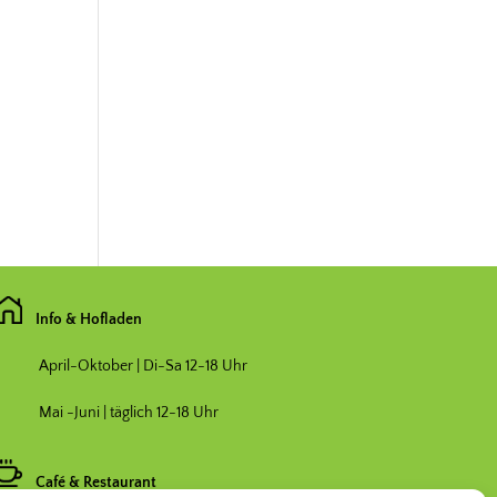
Info & Hofladen
April-Oktober | Di-Sa 12-18 Uhr
Mai -Juni | täglich 12-18 Uhr
Café & Restaurant