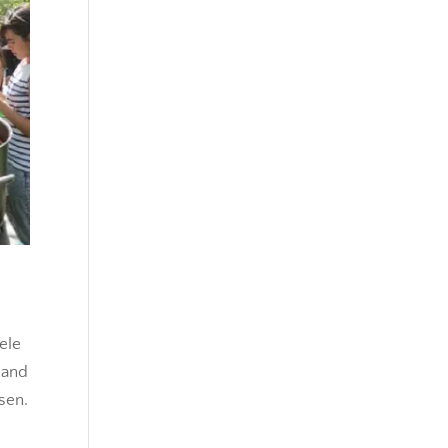
ele
land
sen.