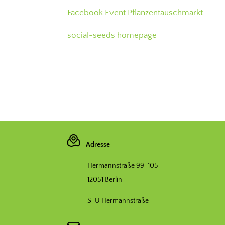
Facebook Event Pflanzentauschmarkt
social-seeds homepage
Adresse
Hermannstraße 99-105
12051 Berlin
S+U Hermannstraße