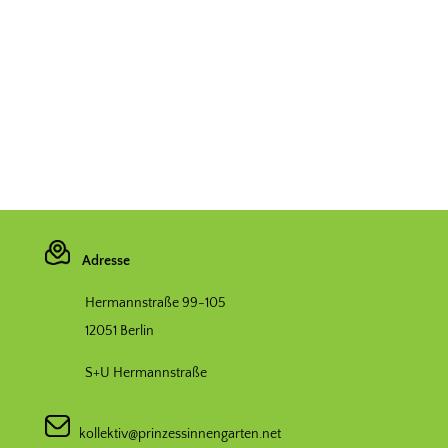
Adresse
Hermannstraße 99-105
12051 Berlin
S+U Hermannstraße
kollektiv@prinzessinnengarten.net