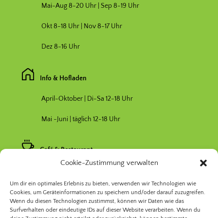
Mai-Aug 8-20 Uhr | Sep 8-19 Uhr
Okt 8-18 Uhr | Nov 8-17 Uhr
Dez 8-16 Uhr
Info & Hofladen
April-Oktober | Di-Sa 12-18 Uhr
Mai -Juni | täglich 12-18 Uhr
Café & Restaurant
Cookie-Zustimmung verwalten
Nebensaison April & Oktober 11-17 Uhr
Um dir ein optimales Erlebnis zu bieten, verwenden wir Technologien wie
Hauptsaison Mai-September 11-19 Uhr
Cookies, um Geräteinformationen zu speichern und/oder darauf zuzugreifen.
Wenn du diesen Technologien zustimmst, können wir Daten wie das
Surfverhalten oder eindeutige IDs auf dieser Website verarbeiten. Wenn du