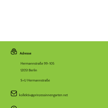
Adresse
Hermannstraße 99-105
12051 Berlin
S+U Hermannstraße
kollektiv@prinzessinnengarten.net