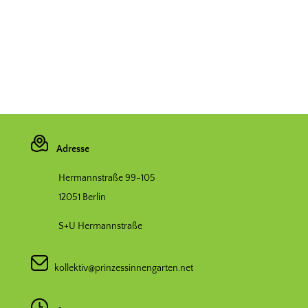
Adresse
Hermannstraße 99-105
12051 Berlin
S+U Hermannstraße
kollektiv@prinzessinnengarten.net