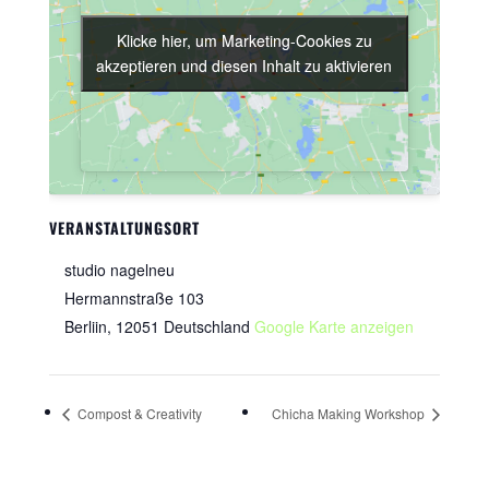
Klicke hier, um Marketing-Cookies zu
Klicke hier, um Marketing-Cookies zu
akzeptieren und diesen Inhalt zu aktivieren
akzeptieren und diesen Inhalt zu aktivieren
VERANSTALTUNGSORT
studio nagelneu
Hermannstraße 103
Berliin
,
12051
Deutschland
Google Karte anzeigen
Compost & Creativity
Chicha Making Workshop