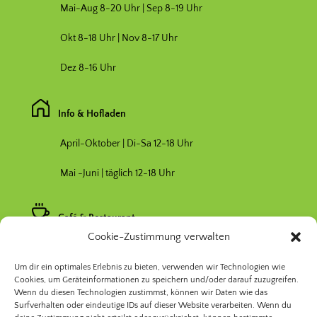
Mai-Aug 8-20 Uhr | Sep 8-19 Uhr
Okt 8-18 Uhr | Nov 8-17 Uhr
Dez 8-16 Uhr
Info & Hofladen
April-Oktober | Di-Sa 12-18 Uhr
Mai -Juni | täglich 12-18 Uhr
Café & Restaurant
Cookie-Zustimmung verwalten
Nebensaison April & Oktober 11-17 Uhr
Um dir ein optimales Erlebnis zu bieten, verwenden wir Technologien wie
Hauptsaison Mai-September 11-19 Uhr
Cookies, um Geräteinformationen zu speichern und/oder darauf zuzugreifen.
Wenn du diesen Technologien zustimmst, können wir Daten wie das
Surfverhalten oder eindeutige IDs auf dieser Website verarbeiten. Wenn du