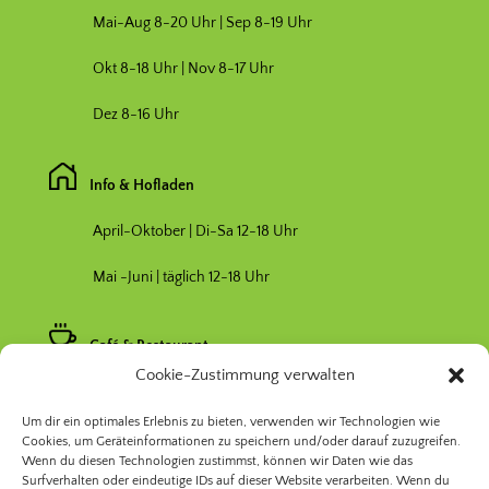
Mai-Aug 8-20 Uhr | Sep 8-19 Uhr
Okt 8-18 Uhr | Nov 8-17 Uhr
Dez 8-16 Uhr
Info & Hofladen
April-Oktober | Di-Sa 12-18 Uhr
Mai -Juni | täglich 12-18 Uhr
Café & Restaurant
Cookie-Zustimmung verwalten
Nebensaison April & Oktober 11-17 Uhr
Um dir ein optimales Erlebnis zu bieten, verwenden wir Technologien wie
Hauptsaison Mai-September 11-19 Uhr
Cookies, um Geräteinformationen zu speichern und/oder darauf zuzugreifen.
Wenn du diesen Technologien zustimmst, können wir Daten wie das
Surfverhalten oder eindeutige IDs auf dieser Website verarbeiten. Wenn du