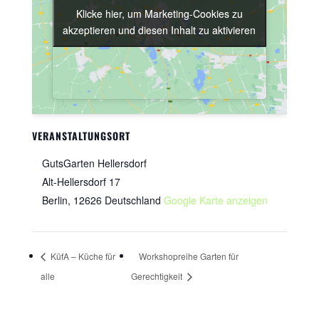
Klicke hier, um Marketing-Cookies zu
Klicke hier, um Marketing-Cookies zu
akzeptieren und diesen Inhalt zu aktivieren
akzeptieren und diesen Inhalt zu aktivieren
VERANSTALTUNGSORT
GutsGarten Hellersdorf
Alt-Hellersdorf 17
Berlin
,
12626
Deutschland
Google Karte anzeigen
KüfA – Küche für
Workshopreihe Garten für
alle
Gerechtigkeit