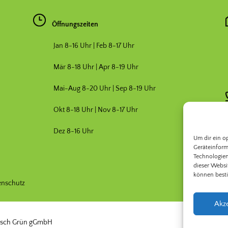
Öffnungszeiten
Jan 8-16 Uhr | Feb 8-17 Uhr
Mär 8-18 Uhr |
Apr 8-19 Uhr
Mai-Aug 8-20 Uhr | Sep 8-19 Uhr
Okt 8-18 Uhr | Nov 8-17 Uhr
Dez 8-16 Uhr
Um dir ein o
Geräteinform
Technologien
dieser Websi
können best
enschutz
Akz
adisch Grün gGmbH