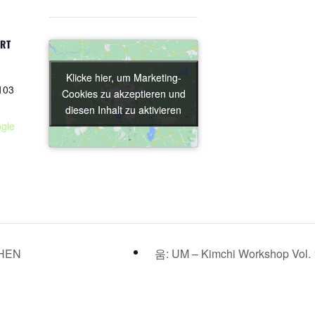
ORT
Klicke hier, um Marketing-
Klicke hier, um Marketing-
103
Cookies zu akzeptieren und
Cookies zu akzeptieren und
diesen Inhalt zu aktivieren
diesen Inhalt zu aktivieren
gle
HEN
움: UM – Kimchi Workshop Vol.