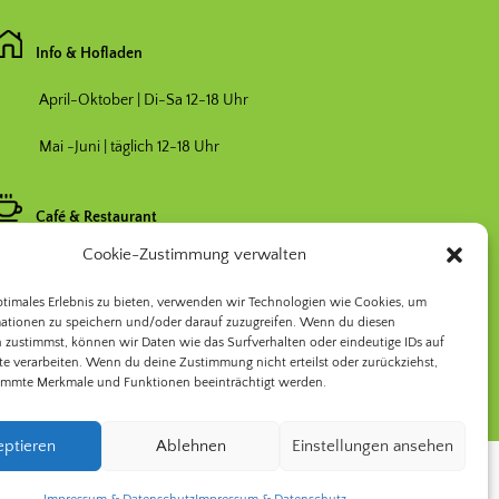
Info & Hofladen
April-Oktober | Di-Sa 12-18 Uhr
Mai -Juni | täglich 12-18 Uhr
Café & Restaurant
Cookie-Zustimmung verwalten
Nebensaison April & Oktober 11-17 Uhr
ptimales Erlebnis zu bieten, verwenden wir Technologien wie Cookies, um
Hauptsaison Mai-September 11-19 Uhr
ationen zu speichern und/oder darauf zuzugreifen. Wenn du diesen
 zustimmst, können wir Daten wie das Surfverhalten oder eindeutige IDs auf
te verarbeiten. Wenn du deine Zustimmung nicht erteilst oder zurückziehst,
immte Merkmale und Funktionen beeinträchtigt werden.
eptieren
Ablehnen
Einstellungen ansehen