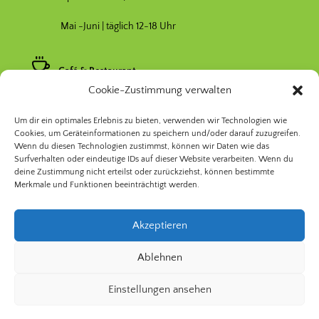
Mai -Juni | täglich 12-18 Uhr
Café & Restaurant
Cookie-Zustimmung verwalten
Nebensaison April & Oktober 11-17 Uhr
Um dir ein optimales Erlebnis zu bieten, verwenden wir Technologien wie
Hauptsaison Mai-September 11-19 Uhr
Cookies, um Geräteinformationen zu speichern und/oder darauf zuzugreifen.
Wenn du diesen Technologien zustimmst, können wir Daten wie das
Surfverhalten oder eindeutige IDs auf dieser Website verarbeiten. Wenn du
deine Zustimmung nicht erteilst oder zurückziehst, können bestimmte
Merkmale und Funktionen beeinträchtigt werden.
Akzeptieren
© 2026 Prinzessinnengarten Kollektiv Berlin | Nomadisch
Ablehnen
Grün gGmbH
Einstellungen ansehen