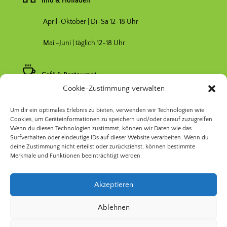
Info & Hofladen
April-Oktober | Di-Sa 12-18 Uhr
Mai -Juni | täglich 12-18 Uhr
Café & Restaurant
Cookie-Zustimmung verwalten
Nebensaison April & Oktober 11-17 Uhr
Um dir ein optimales Erlebnis zu bieten, verwenden wir Technologien wie
Hauptsaison Mai-September 11-19 Uhr
Cookies, um Geräteinformationen zu speichern und/oder darauf zuzugreifen.
Wenn du diesen Technologien zustimmst, können wir Daten wie das
Surfverhalten oder eindeutige IDs auf dieser Website verarbeiten. Wenn du
deine Zustimmung nicht erteilst oder zurückziehst, können bestimmte
Merkmale und Funktionen beeinträchtigt werden.
Akzeptieren
© 2026 Prinzessinnengarten Kollektiv Berlin | Nomadisch
Ablehnen
Grün gGmbH