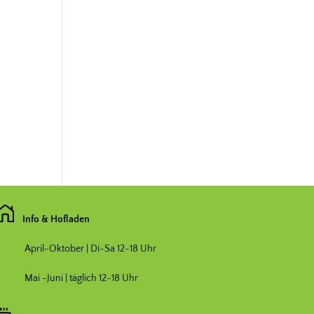
Info & Hofladen
April-Oktober | Di-Sa 12-18 Uhr
Mai -Juni | täglich 12-18 Uhr