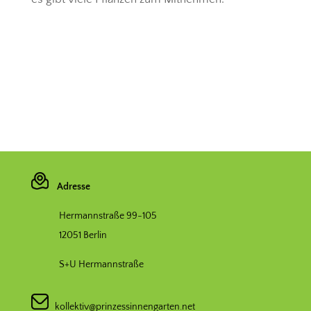
Adresse
Hermannstraße 99-105
12051 Berlin
S+U Hermannstraße
kollektiv@prinzessinnengarten.net