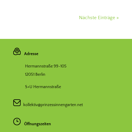
Nächste Einträge »
Adresse
Hermannstraße 99-105
12051 Berlin
S+U Hermannstraße
kollektiv@prinzessinnengarten.net
Öffnungszeiten