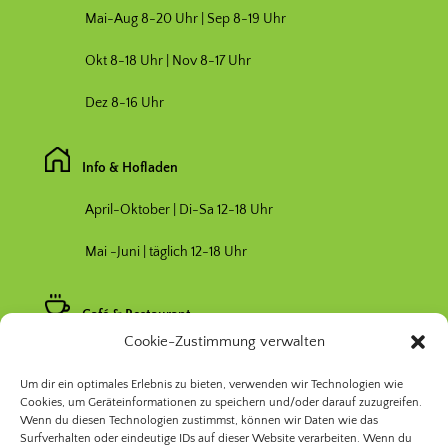
Mai-Aug 8-20 Uhr | Sep 8-19 Uhr
Okt 8-18 Uhr | Nov 8-17 Uhr
Dez 8-16 Uhr
Info & Hofladen
April-Oktober | Di-Sa 12-18 Uhr
Mai -Juni | täglich 12-18 Uhr
Café & Restaurant
Cookie-Zustimmung verwalten
Nebensaison April & Oktober 11-17 Uhr
Um dir ein optimales Erlebnis zu bieten, verwenden wir Technologien wie
Hauptsaison Mai-September 11-19 Uhr
Cookies, um Geräteinformationen zu speichern und/oder darauf zuzugreifen.
Wenn du diesen Technologien zustimmst, können wir Daten wie das
Surfverhalten oder eindeutige IDs auf dieser Website verarbeiten. Wenn du