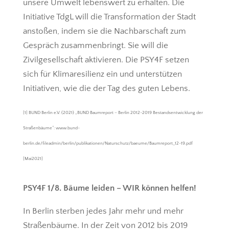
unsere Umwelt lebenswert zu erhalten. Die
Initiative TdgL will die Transformation der Stadt
anstoßen, indem sie die Nachbarschaft zum
Gespräch zusammenbringt. Sie will die
Zivilgesellschaft aktivieren. Die PSY4F setzen
sich für Klimaresilienz ein und unterstützen
Initiativen, wie die der Tag des guten Lebens.
[1] BUND Berlin e.V. (2021) „BUND Baumreport – Berlin 2012-2019 Bestandsentwicklung der
Straßenbäume“: www.bund-
berlin.de/fileadmin/berlin/publikationen/Naturschutz/baeume/Baumreport_12-19.pdf
[Mai2021]
PSY4F 1/8. Bäume leiden – WIR können helfen!
In Berlin sterben jedes Jahr mehr und mehr
Straßenbäume. In der Zeit von 2012 bis 2019