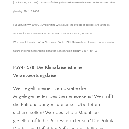
[11]Chiesura, A. (2004). The role of urban parks for the sustainable city. Landscape and urban
planning, 68(1), 129-138.
[12] Schultz P.W. (2000). Empathizing with nature: the effects of perspective taking on
concern for environmental issues. Journal of Social Issues 56, 391– 406.
Whitburn, J., Linklater, W., & Abrahamse, W. (2020). Metaanalysis of human connection to
nature and proenvironmental behavior. Conservation Biology, 34(1), 180-193.
PSY4F 5/8. Die Klimakrise ist eine
Verantwortungskrise
Wer regelt in einer Demokratie die
Angelegenheiten des Gemeinwesens? Wer trifft
die Entscheidungen, die unser Überleben
sichern sollen? Wer besitzt die Macht, um
gesellschaftliche Prozesse zu lenken? Die Politik.
Das ist laut Definition Aufgabe der Politik.