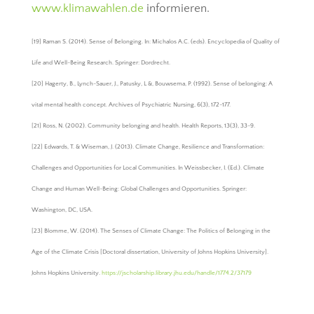
www.klimawahlen.de
informieren.
[19] Raman S. (2014). Sense of Belonging. In: Michalos A.C. (eds). Encyclopedia of Quality of
Life and Well-Being Research. Springer: Dordrecht.
[20] Hagerty, B., Lynch-Sauer, J., Patusky, L &, Bouwsema, P. (1992). Sense of belonging: A
vital mental health concept. Archives of Psychiatric Nursing, 6(3), 172-177.
[21] Ross, N. (2002). Community belonging and health. Health Reports, 13(3), 33-9.
[22] Edwards, T. & Wiseman, J. (2013). Climate Change, Resilience and Transformation:
Challenges and Opportunities for Local Communities. In Weissbecker, I. (Ed.). Climate
Change and Human Well-Being: Global Challenges and Opportunities. Springer:
Washington, DC, USA.
[23] Blomme, W. (2014). The Senses of Climate Change: The Politics of Belonging in the
Age of the Climate Crisis [Doctoral dissertation, University of Johns Hopkins University].
Johns Hopkins University.
https://jscholarship.library.jhu.edu/handle/1774.2/37179