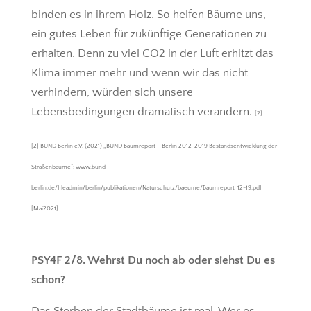
binden es in ihrem Holz. So helfen Bäume uns,
ein gutes Leben für zukünftige Generationen zu
erhalten. Denn zu viel CO2 in der Luft erhitzt das
Klima immer mehr und wenn wir das nicht
verhindern, würden sich unsere
Lebensbedingungen dramatisch verändern.
[2]
[2] BUND Berlin e.V. (2021) „BUND Baumreport – Berlin 2012-2019 Bestandsentwicklung der
Straßenbäume“: www.bund-
berlin.de/fileadmin/berlin/publikationen/Naturschutz/baeume/Baumreport_12-19.pdf
[Mai2021]
PSY4F 2/8. Wehrst Du noch ab oder siehst Du es
schon?