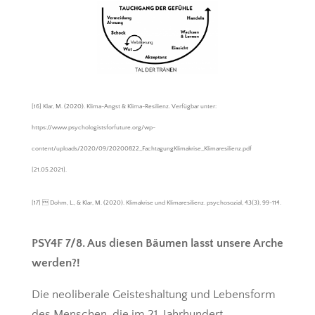
[16] Klar, M. (2020). Klima-Angst & Klima-Resilienz. Verfügbar unter:
https://www.psychologistsforfuture.org/wp-
content/uploads/2020/09/20200822_FachtagungKlimakrise_Klimaresilienz.pdf
[21.05.2021].
[17]  Dohm, L., & Klar, M. (2020). Klimakrise und Klimaresilienz. psychosozial, 43(3), 99-114.
PSY4F 7/8. Aus diesen Bäumen lasst unsere Arche
werden?!
Die neoliberale Geisteshaltung und Lebensform
des Menschen, die im 21. Jahrhundert