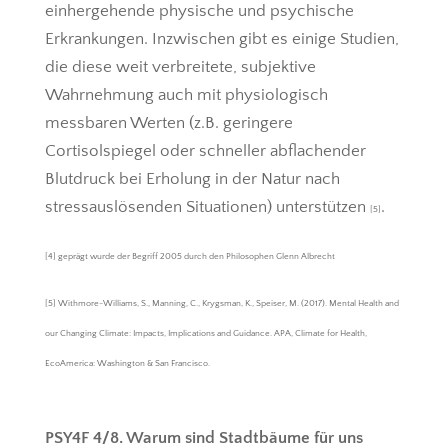
einhergehende physische und psychische
Erkrankungen. Inzwischen gibt es einige Studien,
die diese weit verbreitete, subjektive
Wahrnehmung auch mit physiologisch
messbaren Werten (z.B. geringere
Cortisolspiegel oder schneller abflachender
Blutdruck bei Erholung in der Natur nach
stressauslösenden Situationen) unterstützen
.
[5]
[4] geprägt wurde der Begriff 2005 durch den Philosophen Glenn Albrecht
[5] Withmore-Williams, S., Manning, C., Krygsman, K., Speiser, M. (2017). Mental Health and
our Changing Climate: Impacts, Implications and Guidance. APA, Climate for Health,
EcoAmerica: Washington & San Francisco.
PSY4F 4/8. Warum sind Stadtbäume für uns