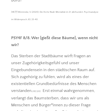
Bord?
[18]  Weintrobe, S. (2020). Die Arche Noah-Mentalität im 21. Jahrhundert. Psychoanalyse
im Widerspruch, 63, 33-40.
PSY4F 8/8. Wer [gießt diese Bäume], wenn nicht
wir?
Das Sterben der Stadtbäume wirft Fragen an
unser Zugehörigkeitsgefühl und unser
Eingebundensein in den städtischen Raum auf.
Sich zugehörig zu fühlen, wird als eines der
existentiellen Grundbedürfnisse des Menschen
verstanden.
Erst einmal wahrgenommen,
[19] [20]
verlangt das Baumsterben, dass wir uns als
Menschen und Bürger*innen zu dieser Frage