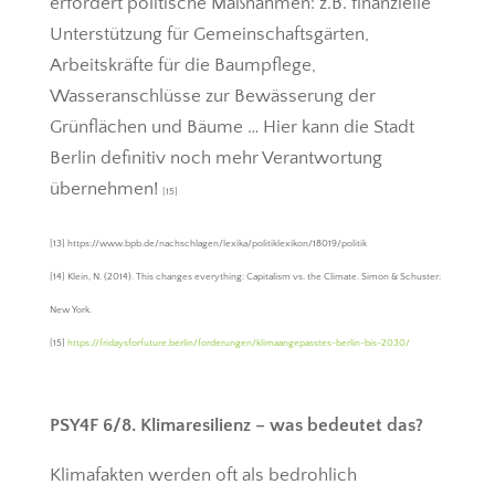
erfordert politische Maßnahmen: z.B. finanzielle
Unterstützung für Gemeinschaftsgärten,
Arbeitskräfte für die Baumpflege,
Wasseranschlüsse zur Bewässerung der
Grünflächen und Bäume … Hier kann die Stadt
Berlin definitiv noch mehr Verantwortung
übernehmen!
[15]
[13] https://www.bpb.de/nachschlagen/lexika/politiklexikon/18019/politik
[14] Klein, N. (2014). This changes everything: Capitalism vs. the Climate. Simon & Schuster:
New York.
[15]
https://fridaysforfuture.berlin/forderungen/klimaangepasstes-berlin-bis-2030/
PSY4F 6/8. Klimaresilienz – was bedeutet das?
Klimafakten werden oft als bedrohlich