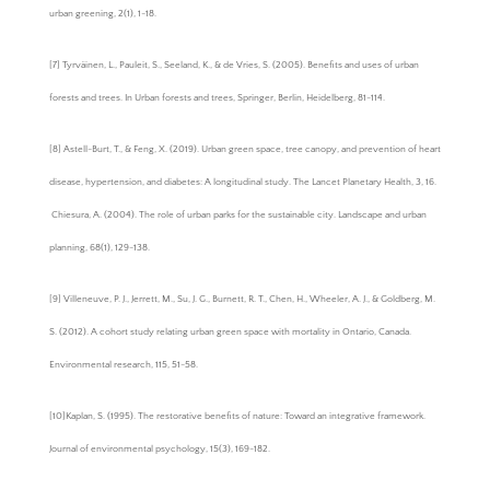
urban greening, 2(1), 1-18.
[7] Tyrväinen, L., Pauleit, S., Seeland, K., & de Vries, S. (2005). Benefits and uses of urban
forests and trees. In Urban forests and trees, Springer, Berlin, Heidelberg, 81-114.
[8] Astell-Burt, T., & Feng, X. (2019). Urban green space, tree canopy, and prevention of heart
disease, hypertension, and diabetes: A longitudinal study. The Lancet Planetary Health, 3, 16.
Chiesura, A. (2004). The role of urban parks for the sustainable city. Landscape and urban
planning, 68(1), 129-138.
[9] Villeneuve, P. J., Jerrett, M., Su, J. G., Burnett, R. T., Chen, H., Wheeler, A. J., & Goldberg, M.
S. (2012). A cohort study relating urban green space with mortality in Ontario, Canada.
Environmental research, 115, 51-58.
[10]Kaplan, S. (1995). The restorative benefits of nature: Toward an integrative framework.
Journal of environmental psychology, 15(3), 169-182.