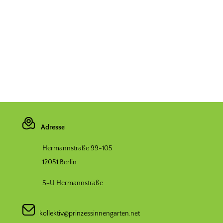
Adresse
Hermannstraße 99-105
12051 Berlin
S+U Hermannstraße
kollektiv@prinzessinnengarten.net