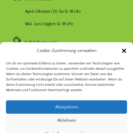
April-Oktober | Di-Sa 12-18 Uhr
Mai -Juni | täglich 12-18 Uhr
Café & Restaurant
Cookie-Zustimmung verwalten
Nebensaison April & Oktober 11-17 Uhr
Um dir ein optimales Erlebnis zu bieten, verwenden wir Technologien wie
Hauptsaison Mai-September 11-19 Uhr
Cookies, um Geräteinformationen zu speichern und/oder darauf zuzugreifen.
Wenn du diesen Technologien zustimmst, können wir Daten wie das
Surfverhalten oder eindeutige IDs auf dieser Website verarbeiten. Wenn du
deine Zustimmung nicht erteilst oder zurückziehst, können bestimmte
Merkmale und Funktionen beeinträchtigt werden.
Akzeptieren
© 2026 Prinzessinnengarten Kollektiv Berlin | Nomadisch
Ablehnen
Grün gGmbH