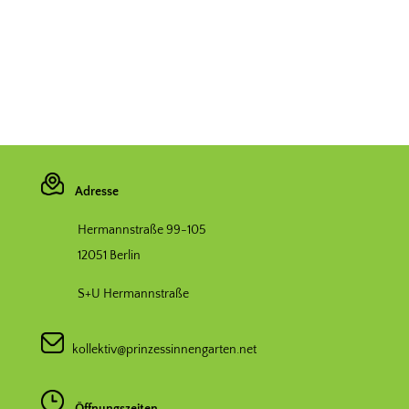
Adresse
Hermannstraße 99-105
12051 Berlin
S+U Hermannstraße
kollektiv@prinzessinnengarten.net
Öffnungszeiten