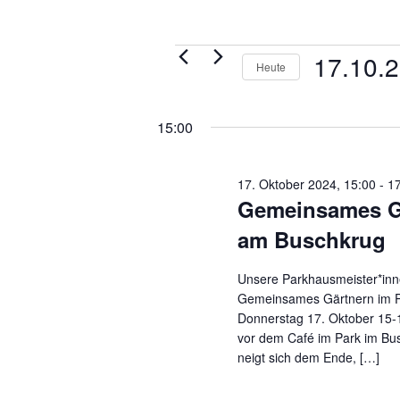
Veranstaltungen
17.10.
Heute
für
17.
Datum
Oktober
wählen.
15:00
2024
17. Oktober 2024, 15:00
-
1
Gemeinsames Gä
am Buschkrug
Unsere Parkhausmeister*inn
Gemeinsames Gärtnern im 
Donnerstag 17. Oktober 15-
vor dem Café im Park im Bu
neigt sich dem Ende, […]