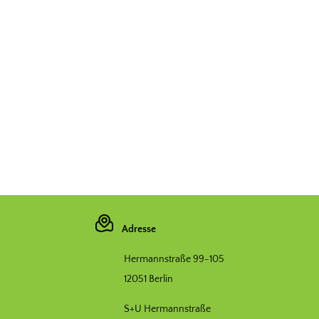
Adresse
Hermannstraße 99-105
12051 Berlin
S+U Hermannstraße