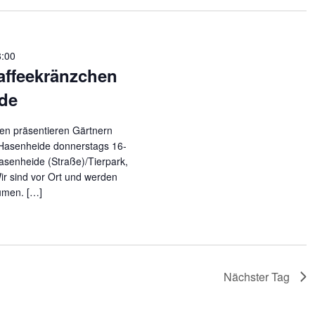
8:00
affeekränzchen
ide
en präsentieren Gärtnern
 Hasenheide donnerstags 16-
senheide (Straße)/Tierpark,
r sind vor Ort und werden
umen. […]
Nächster Tag