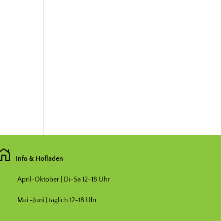
Info & Hofladen
April-Oktober | Di-Sa 12-18 Uhr
Mai -Juni | täglich 12-18 Uhr