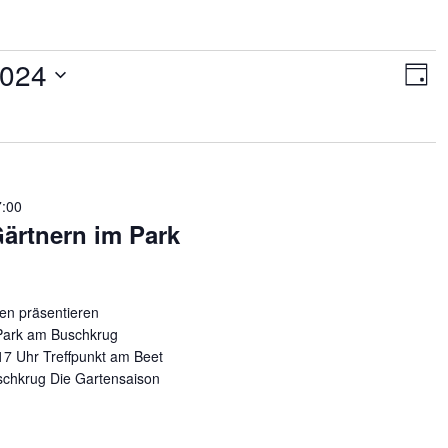
Ansic
Ver
2024
Ans
Navig
Tag
Nav
7:00
rtnern im Park
en präsentieren
Park am Buschkrug
17 Uhr Treffpunkt am Beet
schkrug Die Gartensaison