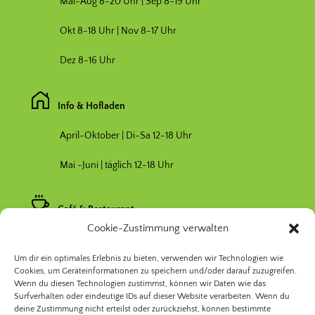
Mai-Aug 8-20 Uhr | Sep 8-19 Uhr
Okt 8-18 Uhr | Nov 8-17 Uhr
Dez 8-16 Uhr
Info & Hofladen
April-Oktober | Di-Sa 12-18 Uhr
Mai -Juni | täglich 12-18 Uhr
Café & Restaurant
Cookie-Zustimmung verwalten
Nebensaison April & Oktober 11-17 Uhr
Um dir ein optimales Erlebnis zu bieten, verwenden wir Technologien wie
Hauptsaison Mai-September 11-19 Uhr
Cookies, um Geräteinformationen zu speichern und/oder darauf zuzugreifen.
Wenn du diesen Technologien zustimmst, können wir Daten wie das
Surfverhalten oder eindeutige IDs auf dieser Website verarbeiten. Wenn du
deine Zustimmung nicht erteilst oder zurückziehst, können bestimmte