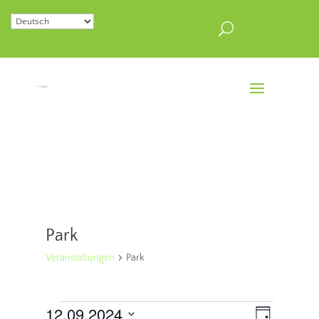
Park
Veranstaltungen
Park
Veranstaltungen
Ansichten
Veranstal
12.09.2024