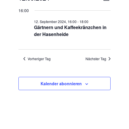
Tag
für
Ansichten
Navigatio
Datum
Navigatio
12.
16:00
wählen.
September
12. September 2024, 16:00
-
18:00
2024
Gärtnern und Kaffeekränzchen in
der Hasenheide
Vorheriger Tag
Nächster Tag
Kalender abonnieren