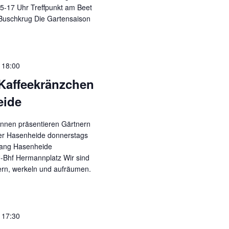
5-17 Uhr Treffpunkt am Beet
Buschkrug Die Gartensaison
-
18:00
Kaffeekränzchen
eide
nnen präsentieren Gärtnern
der Hasenheide donnerstags
gang Hasenheide
U-Bhf Hermannplatz Wir sind
ern, werkeln und aufräumen.
-
17:30