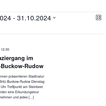
Ansic
Ver
2024
 - 
31.10.2024
Ans
Navig
Liste
Nav
-
12:30
aziergang im
z-Buckow-Rudow
nnen präsentieren Stadtnatur-
Britz-Buckow-Rudow Dienstag
 Uhr Treffpunkt am Steinbeet
erden eine Erkundungstour
rnehmen und jedes […]