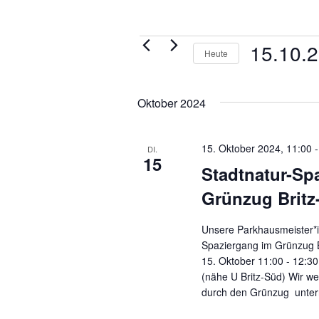
Veranstaltungen
15.10.
Heute
Datum
wählen.
Oktober 2024
15. Oktober 2024, 11:00
DI.
15
Stadtnatur-Sp
Grünzug Brit
Unsere Parkhausmeister*i
Spaziergang im Grünzug 
15. Oktober 11:00 - 12:30
(nähe U Britz-Süd) Wir w
durch den Grünzug unte