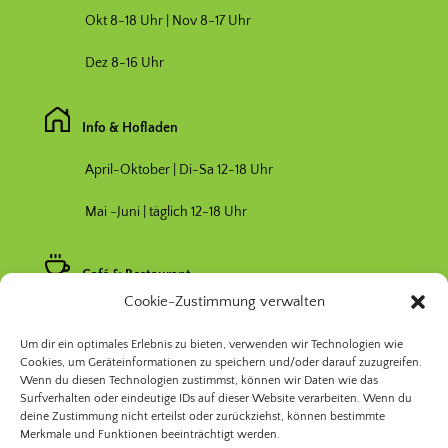
Okt 8-18 Uhr | Nov 8-17 Uhr
Dez 8-16 Uhr
Info & Hofladen
April-Oktober | Di-Sa 12-18 Uhr
Mai -Juni | täglich 12-18 Uhr
Café & Restaurant
Cookie-Zustimmung verwalten
Nebensaison April & Oktober 11-17 Uhr
Um dir ein optimales Erlebnis zu bieten, verwenden wir Technologien wie
Hauptsaison Mai-September 11-19 Uhr
Cookies, um Geräteinformationen zu speichern und/oder darauf zuzugreifen.
Wenn du diesen Technologien zustimmst, können wir Daten wie das
Surfverhalten oder eindeutige IDs auf dieser Website verarbeiten. Wenn du
deine Zustimmung nicht erteilst oder zurückziehst, können bestimmte
Merkmale und Funktionen beeinträchtigt werden.