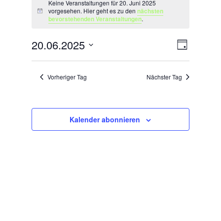
für
Keine Veranstaltungen für 20. Juni 2025
vorgesehen. Hier geht es zu den
nächsten
Hinweis
20.
bevorstehenden Veranstaltungen
.
Juni
Ansichten
Veranstal
2025
20.06.2025
Tag
Ansichten
Navigatio
Datum
Navigatio
wählen.
Vorheriger Tag
Nächster Tag
Kalender abonnieren