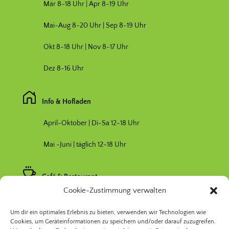
Mär 8-18 Uhr |
Apr 8-19 Uhr
Mai-Aug 8-20 Uhr | Sep 8-19 Uhr
Okt 8-18 Uhr | Nov 8-17 Uhr
Dez 8-16 Uhr
Info & Hofladen
April-Oktober | Di-Sa 12-18 Uhr
Mai -Juni | täglich 12-18 Uhr
Café & Restaurant
Cookie-Zustimmung verwalten
Nebensaison April & Oktober 11-17 Uhr
Um dir ein optimales Erlebnis zu bieten, verwenden wir Technologien wie
Hauptsaison Mai-September 11-19 Uhr
Cookies, um Geräteinformationen zu speichern und/oder darauf zuzugreifen.