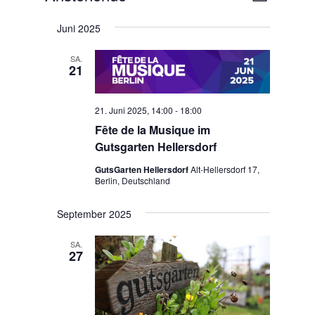
Liste
Ansichten
Navigatio
Datum
Navigatio
Juni 2025
wählen.
SA.
21
21. Juni 2025, 14:00
-
18:00
Fête de la Musique im
Gutsgarten Hellersdorf
GutsGarten Hellersdorf
Alt-Hellersdorf 17,
Berlin, Deutschland
September 2025
SA.
27