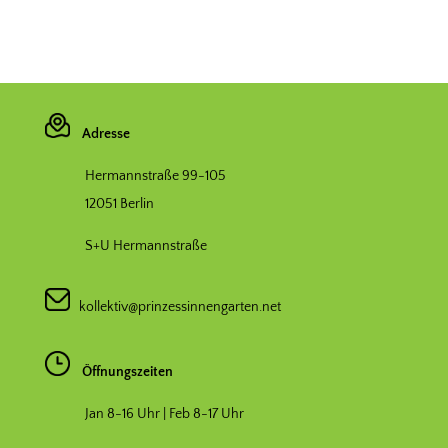
Adresse
Hermannstraße 99-105
12051 Berlin
S+U Hermannstraße
kollektiv@prinzessinnengarten.net
Öffnungszeiten
Jan 8-16 Uhr | Feb 8-17 Uhr