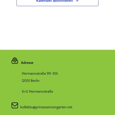
Kalender abonnieren
Adresse
Hermannstraße 99-105
12051 Berlin
S+U Hermannstraße
kollektiv@prinzessinnengarten.net