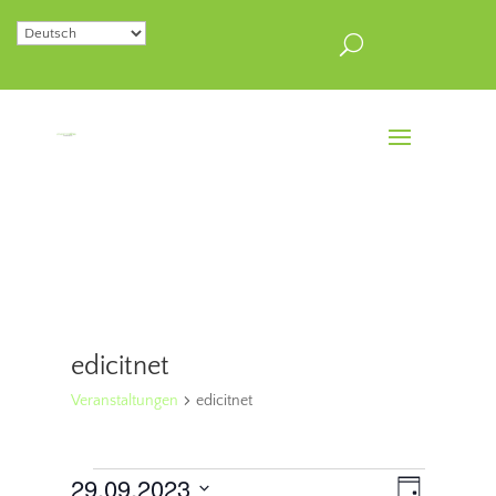
edicitnet
Veranstaltungen
edicitnet
Veranstaltungen
Ansichten
Veranstal
29.09.2023