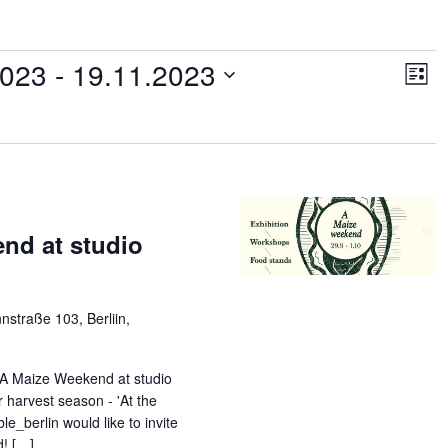
Ansic
Ver
2023
 - 
19.11.2023
Ans
Navig
Liste
Nav
nd at studio
straße 103, Berliin,
 A Maize Weekend at studio
 harvest season - 'At the
le_berlin would like to invite
d! […]