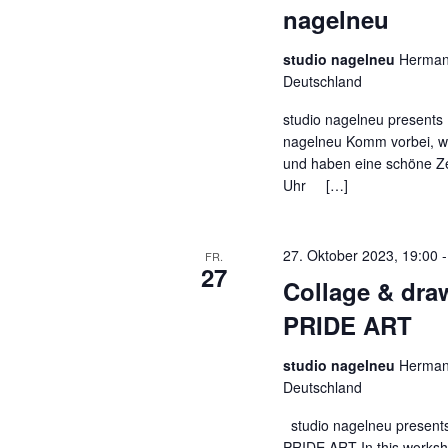
nagelneu
studio nagelneu
Hermann
Deutschland
studio nagelneu presents K
nagelneu Komm vorbei, w
und haben eine schöne Ze
Uhr […]
27. Oktober 2023, 19:00
FR.
27
Collage & dr
PRIDE ART
studio nagelneu
Hermann
Deutschland
studio nagelneu present
PRIDE ART In this worksh