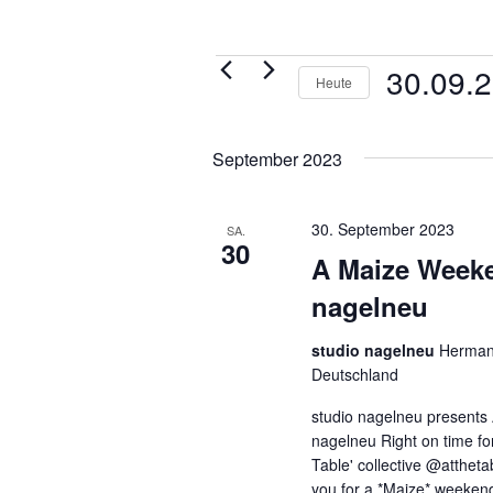
Veranstaltungen
30.09.
Heute
Datum
wählen.
September 2023
30. September 2023
SA.
30
A Maize Weeke
nagelneu
studio nagelneu
Hermann
Deutschland
studio nagelneu presents
nagelneu Right on time for
Table' collective @atthetab
you for a *Maize* weeken