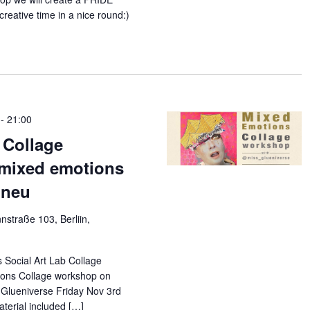
reative time in a nice round:)
-
21:00
 Collage
mixed emotions
lneu
straße 103, Berliin,
 Social Art Lab Collage
ons Collage workshop on
 Glueniverse Friday Nov 3rd
aterial included […]