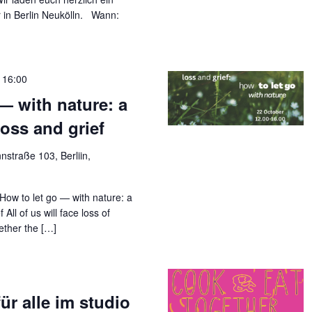
 in Berlin Neukölln. Wann:
-
16:00
— with nature: a
oss and grief
straße 103, Berliin,
How to let go — with nature: a
All of us will face loss of
ether the […]
ür alle im studio