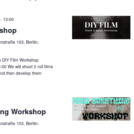
-
13:00
kshop
straße 103, Berliin,
s DIY Film Workshop
00 We will shoot 2 roll films
 and then develop them
ing Workshop
straße 103, Berliin,