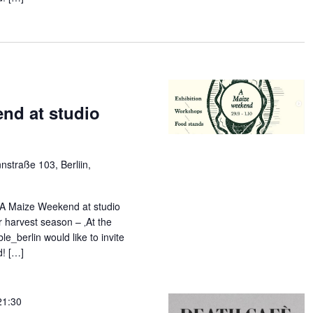
nd at studio
straße 103, Berliin,
 A Maize Weekend at studio
r harvest season – ‚At the
le_berlin would like to invite
d! […]
21:30