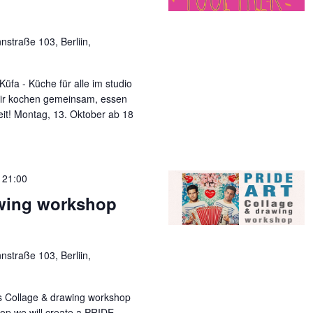
straße 103, Berliin,
üfa - Küche für alle im studio
ir kochen gemeinsam, essen
it! Montag, 13. Oktober ab 18
-
21:00
awing workshop
straße 103, Berliin,
s Collage & drawing workshop
op we will create a PRIDE