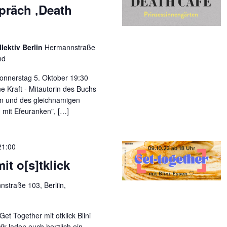
präch ‚Death
lektiv Berlin
Hermannstraße
nd
nnerstag 5. Oktober 19:30
ne Kraft - Mitautorin des Buchs
en und des gleichnamigen
ß mit Efeuranken", […]
21:00
it o[s]tklick
straße 103, Berliin,
et Together mit otklick Blini
r laden euch herzlich ein