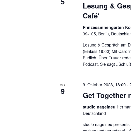
5
Lesung & Ges
Café‘
Prinzessinnengarten Kol
99-105, Berlin, Deutschla
Lesung & Gespräch am Do
(Einlass 19:00) Mit Caroli
Endlich. Über Trauer red
Podcast. Sie sagt ,,Schlu
9. Oktober 2023, 18:00
-
MO.
9
Get Together m
studio nagelneu
Hermann
Deutschland
studio nagelneu presents G
backen und vernetzen! Wi